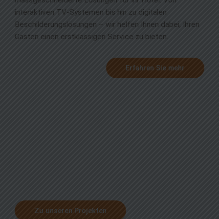
massgeschneiderte Lösungen für Ihr Hotel. Von
interaktiven TV-Systemen bis hin zu digitalen
Beschilderungslösungen – wir helfen Ihnen dabei, Ihren
Gästen einen erstklassigen Service zu bieten.
Erfahren Sie mehr
Unsere Projekte
Entdecken Sie erfolgreiche Projekte, die wir für
Unternehmen wie Ihres durchgeführt haben. Von der
Einrichtung moderner Konferenzräume bis zur
Implementierung von Sicherheitslösungen – wir bringen
Ihr Unternehmen voran.
Zu unseren Projekten