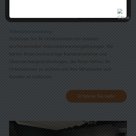
Videoüberwachung
Schützen Sie Ihr Unternehmen mit unseren
professionellen Videoüberwachungslösungen. Wir
bieten Ihnen hochwertige Kamerasysteme und
Überwachungstechnologien, die Ihnen helfen, Ihr
Unternehmen zu sichern und Ihre Mitarbeiter und
Kunden zu schützen.
Erfahren Sie mehr