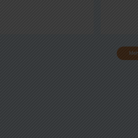
Meh
ophie