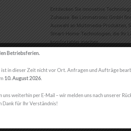
Entdecken Sie innovative Technologi
Zuhause. Bei Limmatronic GmbH finde
Auswahl an Multimedia-Produkten, S
Smart-Home-Technologien, die Ihr L
komfortabler machen.
den Betriebsferien.
Erfahren Sie mehr
ist in dieser Zeit nicht vor Ort. Anfragen und Aufträge bear
em
10. August 2026
.
n uns weiterhin per E-Mail – wir melden uns nach unserer Rüc
n Dank für Ihr Verständnis!