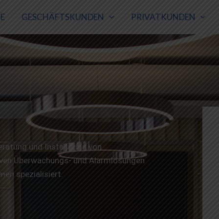
E
GESCHÄFTSKUNDEN
PRIVATKUNDEN
eratung und Installation von
iven Überwachungs- und Alarmlösungen
en spezialisiert.