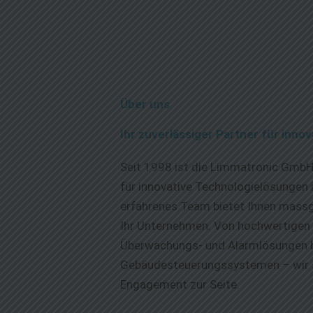
Über uns
Ihr zuverlässiger Partner für inn
Seit 1998 ist die Limmatronic GmbH
für innovative Technologielösungen
erfahrenes Team bietet Ihnen massg
Ihr Unternehmen. Von hochwertigen 
Überwachungs- und Alarmlösungen bis
Gebäudesteuerungssystemen – wir s
Engagement zur Seite.