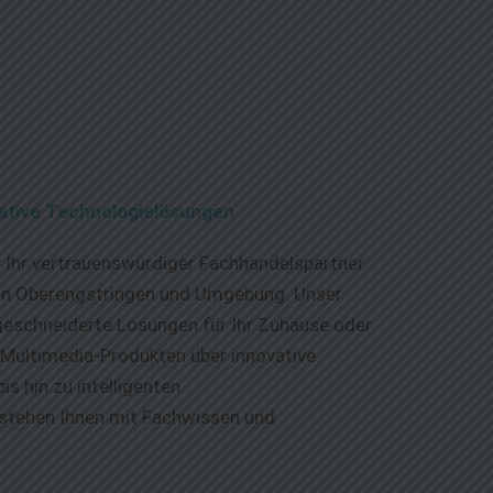
ovative Technologielösungen
 Ihr vertrauenswürdiger Fachhandelspartner
 in Oberengstringen und Umgebung. Unser
eschneiderte Lösungen für Ihr Zuhause oder
Multimedia-Produkten über innovative
 hin zu intelligenten
tehen Ihnen mit Fachwissen und