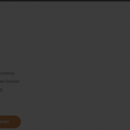
ysteme
en bieten
lg
 mehr