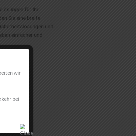
elösungen für Ihr
n Sie eine breite
icherheitslösungen und
eben einfacher und
beiten wir
kkehr bei